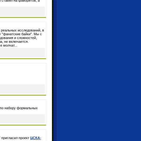
 ставил на фаворитов, а
ы реальных исследований, в
 "фанатские байки". Мы с
дования и сложностей,
а, не включается.
е молчат...
" по набору формальных
" пригласил проект
ЦСКА-