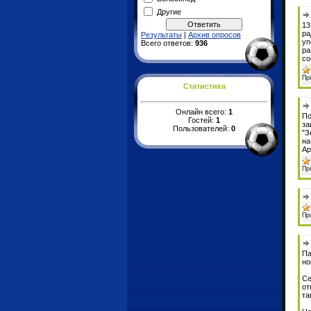
Другие
13
ра
Результаты
|
Архив опросов
уп
Всего ответов:
936
ра
со
Пр
Статистика
Онлайн всего:
1
По
Гостей:
1
за
Пользователей:
0
"З
на
Ар
Пр
Пр
Па
но
Се
от
та