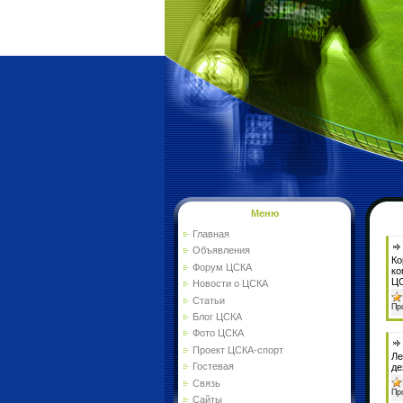
Меню
Главная
Объявления
Ко
Форум ЦСКА
ко
ЦС
Новости о ЦСКА
Статьи
Пр
Блог ЦСКА
Фото ЦСКА
Проект ЦСКА-спорт
Ле
Гостевая
де
Связь
Пр
Сайты