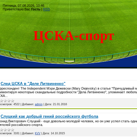
Пятница, 07.08.2026, 10:46
Приветствую Вас
Гость
|
RSS
ЦСКА-спорт
След ЦСКА в "Деле Литвиненко"
рреспондент The Independent Мэри Дежевски (Mary Dejevsky) в статье "Причудливый м
мментируя некоторые скандальные подробности "Дела Литвиненко", упоминает любоп
КА...
осмотров:
4522
|
Добавил:
admin
|
Дата:
21.01.2016
Слуцкий как добрый гений российского футбола
онид Викторович Слуцкий - еще довольно молодой человек, но он уже успел стать од
ятелей российского спорта.
осмотров:
3161
|
Добавил:
KVV
|
Дата:
14.10.2015