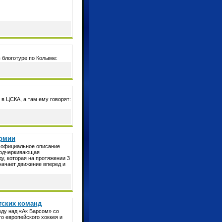
 блоготуре по Колыме:
в ЦСКА, а там ему говорят:
армии
о официальное описание
 подчеркивающая
у, которая на протяжении 3
начает движение вперед и
тских команд
ду над «Ак Барсом» со
о европейского хоккея и