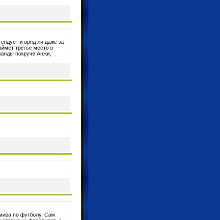
тендует и вряд ли даже за
аймет третье место в
оманды покруче Анжи,
мира по футболу. Сам