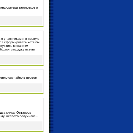
 информера заголовков и
 с участниками, в первую
стся сформировать хотя бы
запустить механизм
 общую площадку всеми
енно случайно в первом
 два клика. Осталось
ему, неплохо получилось.