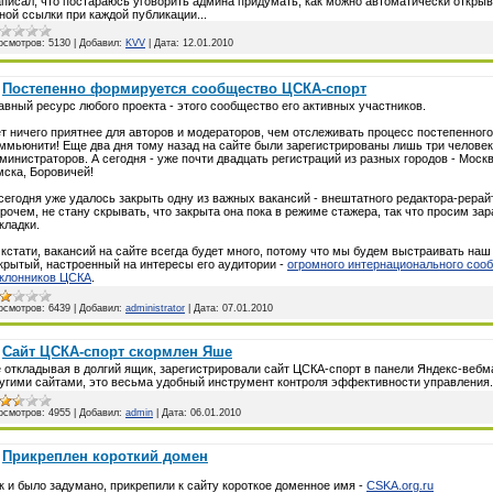
писал, что постараюсь уговорить админа придумать, как можно автоматически откры
ной ссылки при каждой публикации...
осмотров:
5130
|
Добавил:
KVV
|
Дата:
12.01.2010
Постепенно формируется сообщество ЦСКА-спорт
авный ресурс любого проекта - этого сообщество его активных участников.
т ничего приятнее для авторов и модераторов, чем отслеживать процесс постепенного
ммьюнити! Еще два дня тому назад на сайте были зарегистрированы лишь три челове
министраторов. А сегодня - уже почти двадцать регистраций из разных городов - Москв
ска, Боровичей!
сегодня уже удалось закрыть одну из важных вакансий - внештатного редактора-рерай
рочем, не стану скрывать, что закрыта она пока в режиме стажера, так что просим з
кладки.
 кстати, вакансий на сайте всегда будет много, потому что мы будем выстраивать наш
крытый, настроенный на интересы его аудитории -
огромного интернационального соо
клонников ЦСКА
.
осмотров:
6439
|
Добавил:
administrator
|
Дата:
07.01.2010
Сайт ЦСКА-спорт скормлен Яше
 откладывая в долгий ящик, зарегистрировали сайт ЦСКА-спорт в панели Яндекс-вебм
угими сайтами, это весьма удобный инструмент контроля эффективности управления.
осмотров:
4955
|
Добавил:
admin
|
Дата:
06.01.2010
Прикреплен короткий домен
к и было задумано, прикрепили к сайту короткое доменное имя -
CSKA.org.ru