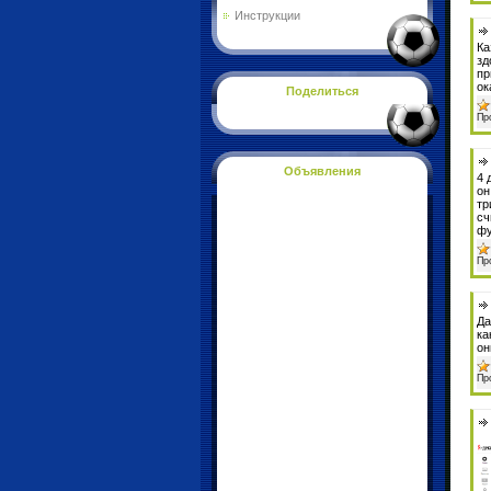
Инструкции
Ка
зд
пр
ок
Поделиться
Пр
Объявления
4 
он
тр
сч
фу
Пр
Да
ка
он
Пр