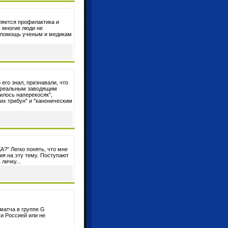
ляется профилактика и
ь многие люди не
ую помощь ученым и медикам
его знал, признавали, что
м реальным заводящим
илось наперекосяк",
их трибун" и "каноническим
А?" Легко понять, что мне
ия на эту тему. Поступают
личку...
 матча в группе G
и Россией или не