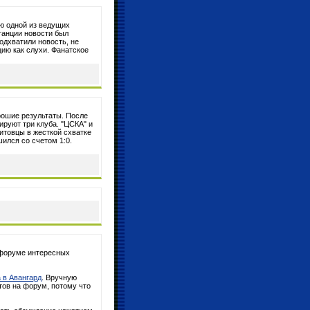
ю одной из ведущих
танции новости был
дхватили новость, не
ию как слухи. Фанатское
рошие результаты. После
ируют три клуба. "ЦСКА" и
нитовцы в жесткой схватке
ился со счетом 1:0.
 форуме интересных
 в Авангард
. Вручную
нтов на форум, потому что