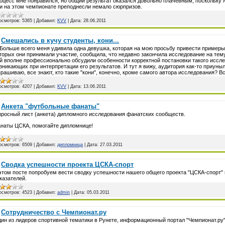
оцесс мне понравился, но общий результат оказался довольно плачевным, поскольку я
и на этом чемпионате преподнесли немало сюрпризов.
осмотров:
5365
|
Добавил:
KVV
|
Дата:
28.06.2011
Смешались в кучу студенты, кони...
. Больше всего меня удивила одна девушка, которая на мою просьбу привести пример
торых они принимали участие, сообщила, что недавно закончила исследование на тему
й вполне профессионально обсудили особенности корректной постановки такого иссле
зникающих при интерпретации его результатов. И тут я вижу, аудитория как-то приуныл
рашиваю, все знают, кто такие "кони", конечно, кроме самого автора исследования? Вс
осмотров:
4207
|
Добавил:
KVV
|
Дата:
13.06.2011
Анкета "футбольные фанаты"
росный лист (анкета) дипломного исследования фанатских сообществ.
наты ЦСКА, помогайте дипломнице!
осмотров:
6509
|
Добавил:
дипломница
|
Дата:
27.03.2011
Сводка успешности проекта ЦСКА-спорт
этом посте попробуем вести сводку успешности нашего общего проекта "ЦСКА-спорт
казателей.
осмотров:
4523
|
Добавил:
admin
|
Дата:
05.03.2011
Сотрудничество с Чемпионат.ру
ин из лидеров спортивной тематики в Рунете, информационный портал "Чемпионат.ру