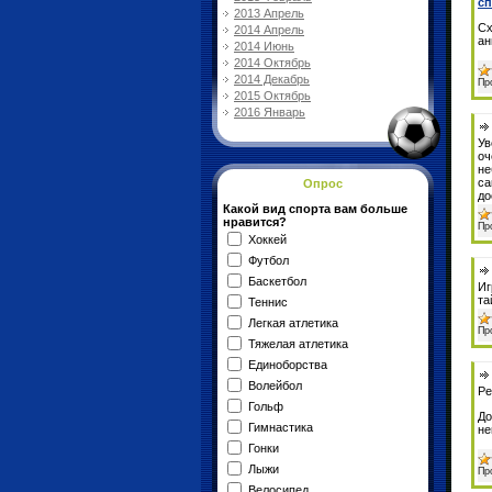
сп
2013 Апрель
Сх
2014 Апрель
ан
2014 Июнь
2014 Октябрь
2014 Декабрь
Пр
2015 Октябрь
2016 Январь
Ув
оч
не
са
Опрос
до
Какой вид спорта вам больше
нравится?
Пр
Хоккей
Футбол
Баскетбол
Иг
та
Теннис
Легкая атлетика
Пр
Тяжелая атлетика
Единоборства
Волейбол
Ре
Гольф
До
Гимнастика
не
Гонки
Лыжи
Пр
Велосипед