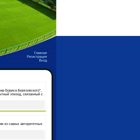
Главная
Регистрация
Вход
ир Бориса Березовского",
ытный эпизод, связанный с
ним из самых авторитетных