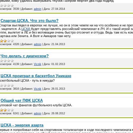
рвыми, кому удалось выигрывать «Кубок Газпром нефти» два года подряд.
осмотров:
3539
|
Добавил:
admin
|
Дата:
27.04.2014
Спартак-ЦСКА. Что это было?
.Спартак выглядел в европах не лучше, но он в этом чемпе ни на что особенно и не пре
 зацепится. А
ЦСКА
будет представлять российский чемпионат в ЛЧ. И с такой игрой з
уппе, вылетит в ЛЕ и без мотивации очень быстро отсокчит и оттуда. Ведь там есть к
артака или Зенита. А Волг и Амкаров там нету.
осмотров:
4326
|
Добавил:
admin
|
Дата:
21.04.2013
Что делать с диагнозом?
осмотров:
4139
|
Добавил:
Vicnik
|
Дата:
01.02.2013
ЦСКА проиграл в баскетбол Уникахе
скетбольный ЦСКА - путь в никуда?
осмотров:
3816
|
Добавил:
Vicnik
|
Дата:
26.01.2013
Общий чат ПФК ЦСКА
упповой чат фанатов футбольного клуба ЦСКА.
осмотров:
6241
|
Добавил:
admin
|
Дата:
26.08.2012
ЦСКА - энергия азарта
ервые я попробовал себя на спортивном тотализаторе в ходе последнего чемпионата 