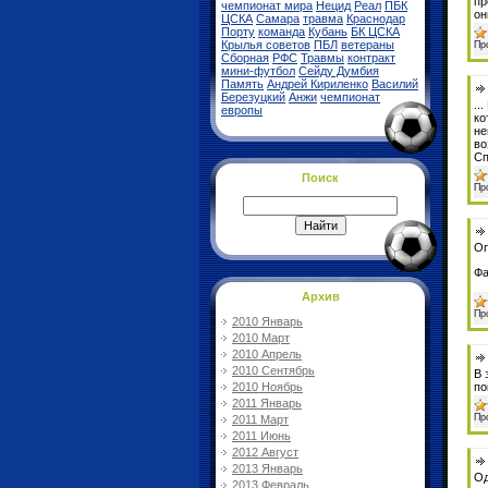
пр
чемпионат мира
Нецид
Реал
ПБК
он
ЦСКА
Самара
травма
Краснодар
Порту
команда
Кубань
БК ЦСКА
Крылья советов
ПБЛ
ветераны
Пр
Сборная
РФС
Травмы
контракт
мини-футбол
Сейду Думбия
Память
Андрей Кириленко
Василий
Березуцкий
Анжи
чемпионат
..
европы
ко
не
во
Сп
Поиск
Пр
Оп
Фа
Архив
Пр
2010 Январь
2010 Март
2010 Апрель
2010 Сентябрь
В 
2010 Ноябрь
по
2011 Январь
Пр
2011 Март
2011 Июнь
2012 Август
2013 Январь
Од
2013 Февраль