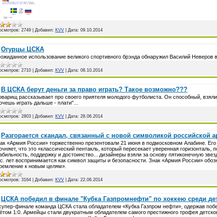
осмотров:
2749
|
Добавил:
KVV
|
Дата:
09.10.2014
Огурцы ЦСКА
ожиданное использование великого спортивного брэнда обнаружил Василий Неверов в
осмотров:
2710
|
Добавил:
KVV
|
Дата:
08.10.2014
В ЦСКА берут деньги за право играть? Такое возможно???
оварищ рассказывает про своего приятеля молодого футболиста. Он способный, взяли 
очешь играть дальше - плати"...
осмотров:
2803
|
Добавил:
KVV
|
Дата:
28.06.2014
Разгорается скандал, связанный с новой символикой российской 
ак «Армия России» торжественно презентовали 21 июня в подмосковном Алабине. Ег
очняет, что это «классический пентакль, который пересекает уверенная горизонталь,
абильность, поддержку и достоинство... дизайнеры взяли за основу пятиконечную звезд
с. лет воспринимается как символ защиты и безопасности. Знак «Армия России» обоз
ремление к новым целям».
осмотров:
3164
|
Добавил:
KVV
|
Дата:
22.06.2014
ЦСКА победил в финале "Кубка Газпромнефти" по хоккею среди де
супер-финале команда ЦСКА стала обладателем «Кубка Газпром нефти», одержав побе
ётом 1:0. Армейцы стали двукратным обладателем самого престижного трофея детског