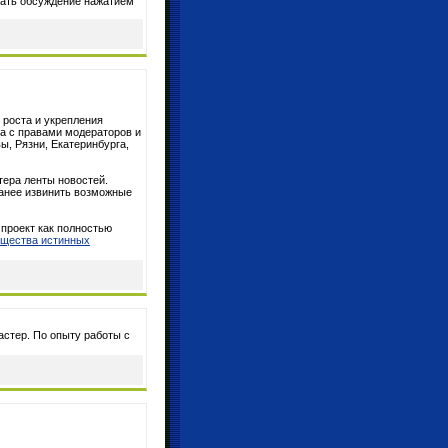
вать обсуждение нажатием
 роста и укрепления
ка с правами модераторов и
ы, Рязни, Екатеринбурга,
тера ленты новостей.
аранее извинить возможные
 проект как полностью
бщества истинных
астер. По опыту работы с