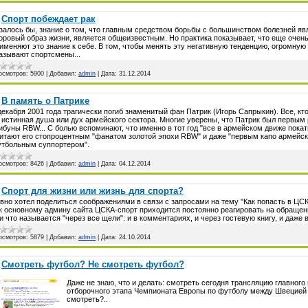
Спорт побеждает рак
залось бы, знание о том, что главным средством борьбы с большинством болезней яв
оровый образ жизни, является общеизвестным. Но практика показывает, что еще очен
именяют это знание к себе. В том, чтобы менять эту негативную тенденцию, огромн
азывают спортсмены...
осмотров:
5900
|
Добавил:
admin
|
Дата:
31.12.2014
В память о Патрике
декабря 2001 года трагически погиб знаменитый фан Патрик (Игорь Сапрыкин). Все, кто 
 истинная душа или дух армейского сектора. Многие уверены, что Патрик был первы
ибуны RBW... С болью вспоминают, что именно в тот год "все в армейском движе покат
итают его стопроцентным "фанатом золотой эпохи RBW" и даже "первым капо армейск
тбольным суппортером".
осмотров:
8426
|
Добавил:
admin
|
Дата:
04.12.2014
Спорт для жизни или жизнь для спорта?
вно хотел поделиться соображениями в связи с запросами на тему "Как попасть в ЦСК
к основному админу сайта ЦСКА-спорт приходится постоянно реагировать на обращен
и что называется "через все щели": и в комментариях, и через гостевую книгу, и даже в 
осмотров:
5879
|
Добавил:
admin
|
Дата:
24.10.2014
Смотреть футбол? Не смотреть футбол?
Даже не знаю, что и делать: смотреть сегодня трансляцию главного
отборочного этапа Чемпионата Европы по футболу между Швецией 
смотреть?..