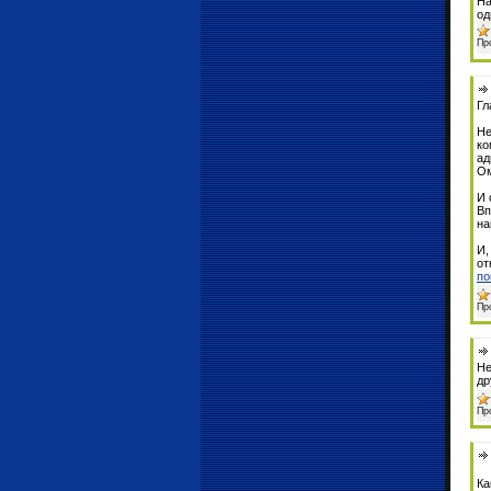
На
од
Пр
Гл
Не
ко
ад
Ом
И 
Вп
на
И,
от
по
Пр
Не
др
Пр
Ка