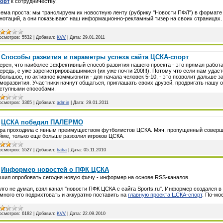
орт
к сотрудничеству.
ема проста: мы транслируем их новостную ленту (рубрику "Новости ПФЛ") в формате
нотаций, а они показывают наш информационно-рекламный тизер на своих страницах.
осмотров:
5532
|
Добавил:
KVV
|
Дата:
29.01.2011
Способы развития и параметры успеха сайта ЦСКА-спорт
ерен, что наиболее эффективный способ развития нашего проекта - это прямая работа
ередь, с уже зарегистрировавшимися (их уже почти 200!!!). Потому что если нам уда
большое, но активное коммьюнити - для начала человек 5-10, - это позволит дальше 
моразвития. Участники начнут общаться, приглашать своих друзей, продвигать нашу
ступными способами.
осмотров:
3365
|
Добавил:
admin
|
Дата:
29.01.2011
ЦСКА победил ПАЛЕРМО
ра проходила с явным преимуществом футболистов ЦСКА. Мяч, пропущенный соверш
йме, только еще больше разозлил игроков ЦСКА.
осмотров:
5527
|
Добавил:
baba
|
Дата:
05.11.2010
Информер новостей о ПФК ЦСКА
шил опробовать сегодня новую фичу - информер на основе RSS-каналов.
лго не думая, взял канал "новости ПФК ЦСКА с сайта Sports.ru". Информер создался в
много его подрихтовать и аккуратно поставить на
главную проекта ЦСКА-спорт
. По-мо
осмотров:
6182
|
Добавил:
KVV
|
Дата:
22.09.2010