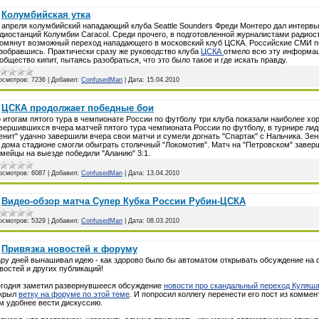
Колумбийская утка
 апреля колумбийский нападающий клуба Seattle Sounders Фреди Монтеро дал интервь
диостанций Колумбии Caracol. Среди прочего, в подготовленной журналистами радиос
омянут возможный переход нападающего в московский клуб ЦСКА. Российские СМИ по
зобравшись. Практически сразу же руководство клуба
ЦСКА
отмело всю эту информац
общество кипит, пытаясь разобраться, что это было такое и где искать правду.
осмотров:
7236
|
Добавил:
ConfusedMan
|
Дата:
15.04.2010
ЦСКА продолжает победные бои
 итогам пятого тура в чемпионате России по футболу три клуба показали наиболее хо
вершившихся вчера матчей пятого тура чемпионата России по футболу, в турнире лид
енит" удачно завершили вчера свои матчи и сумели догнать "Спартак" с Нальчика. Зе
 дома стадионе смогли обыграть столичный "Локомотив". Матч на "Петровском" заверш
мейцы на выезде победили "Аланию" 3:1.
осмотров:
6087
|
Добавил:
ConfusedMan
|
Дата:
13.04.2010
Видео-обзор матча Супер Кубка России Рубин-ЦСКА
осмотров:
5329
|
Добавил:
ConfusedMan
|
Дата:
08.03.2010
Привязка новостей к форуму
ру дней вынашивал идею - как здорово было бы автоматом открывать обсуждение на
востей и других публикаций!
годня заметил развернувшееся обсуждение
новости про скандальный переход Куляша
крыл
ветку на форуме по этой теме
. И попросил коллегу перенести его пост из комме
м удобнее вести дискуссию.