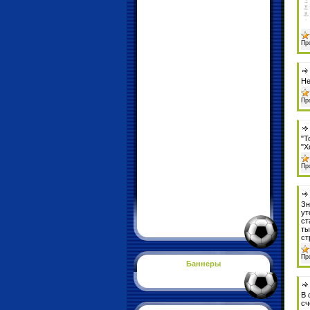
Пр
Не
Пр
"Т
"Х
Пр
Зн
ут
ст
ты
ст
Пр
Баннеры
В 
сч