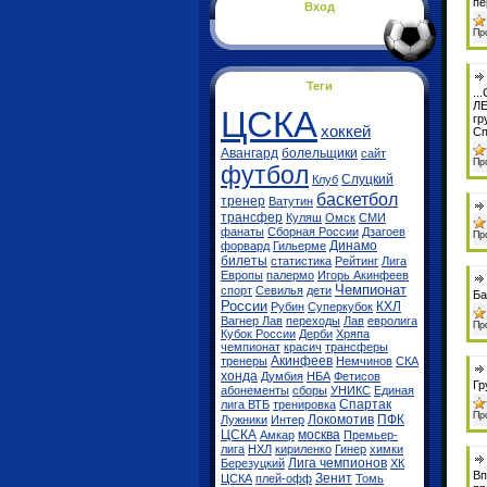
пе
Вход
Пр
Теги
..
ЛЕ
ЦСКА
гр
хоккей
Сп
Авангард
болельщики
сайт
Пр
футбол
Слуцкий
Клуб
баскетбол
тренер
Ватутин
трансфер
Куляш
Омск
СМИ
фанаты
Сборная России
Дзагоев
Пр
Динамо
форвард
Гильерме
билеты
статистика
Рейтинг
Лига
Европы
палермо
Игорь Акинфеев
Чемпионат
спорт
Севилья
дети
Ба
России
КХЛ
Рубин
Суперкубок
Вагнер Лав
переходы
Лав
евролига
Пр
Кубок России
Дерби
Хряпа
чемпионат
красич
трансферы
Акинфеев
тренеры
Немчинов
СКА
хонда
Думбия
НБА
Фетисов
Гр
абонементы
сборы
УНИКС
Единая
Спартак
лига ВТБ
тренировка
Пр
Локомотив
ПФК
Лужники
Интер
ЦСКА
москва
Амкар
Премьер-
лига
НХЛ
кириленко
Гинер
химки
Лига чемпионов
Березуцкий
ХК
Вп
Зенит
ЦСКА
плей-офф
Томь