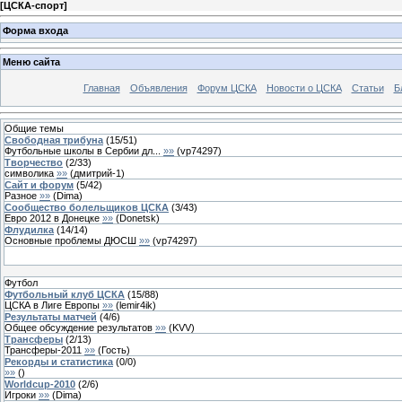
[
ЦСКА-спорт
]
Форма входа
Меню сайта
Главная
Объявления
Форум ЦСКА
Новости о ЦСКА
Статьи
Б
Общие темы
Свободная трибуна
(
15
/
51
)
Футбольные школы в Сербии дл...
»»
(
vp74297
)
Творчество
(
2
/
33
)
символика
»»
(
дмитрий-1
)
Сайт и форум
(
5
/
42
)
Разное
»»
(
Dima
)
Сообщество болельщиков ЦСКА
(
3
/
43
)
Евро 2012 в Донецке
»»
(
Donetsk
)
Флудилка
(
14
/
14
)
Основные проблемы ДЮСШ
»»
(
vp74297
)
Футбол
Футбольный клуб ЦСКА
(
15
/
88
)
ЦСКА в Лиге Европы
»»
(
lemir4ik
)
Результаты матчей
(
4
/
6
)
Общее обсуждение результатов
»»
(
KVV
)
Трансферы
(
2
/
13
)
Трансферы-2011
»»
(
Гость
)
Рекорды и статистика
(
0
/
0
)
»»
(
)
Worldcup-2010
(
2
/
6
)
Игроки
»»
(
Dima
)