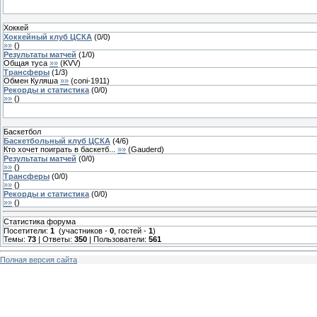
Хоккей
Хоккейный клуб ЦСКА
(
0
/
0
)
»»
(
)
Результаты матчей
(
1
/
0
)
Общая туса
»»
(
KVV
)
Трансферы
(
1
/
3
)
Обмен Куляша
»»
(
coni-1911
)
Рекорды и статистика
(
0
/
0
)
»»
(
)
Баскетбол
Баскетбольный клуб ЦСКА
(
4
/
6
)
Кто хочет поиграть в баскетб...
»»
(
Gauderd
)
Результаты матчей
(
0
/
0
)
»»
(
)
Трансферы
(
0
/
0
)
»»
(
)
Рекорды и статистика
(
0
/
0
)
»»
(
)
Статистика форума
Посетители:
1
(участников -
0
, гостей -
1
)
Темы:
73
| Ответы:
350
| Пользователи:
561
Полная версия сайта