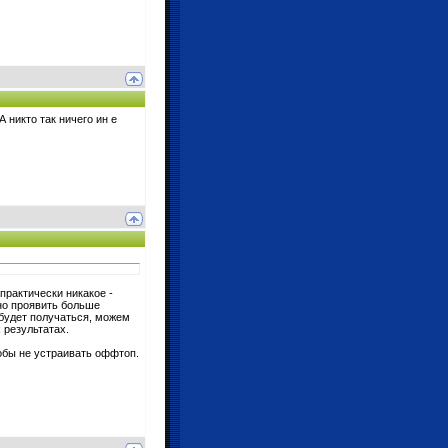
 никто так ничего ин е
практически никакое -
но проявить больше
 будет получаться, можем
 результатах.
тобы не устраивать оффтоп.