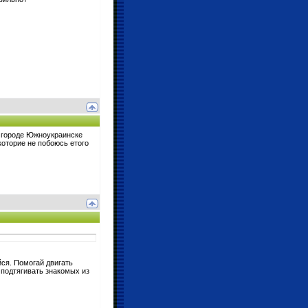
м городе Южноукраинске
которие не побоюсь етого
йся. Помогай двигать
подтягивать знакомых из