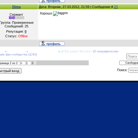
Dima
Дата: Вторник, 27.03.2012, 21:59 | Сообщение #
23
Хорошо
Сержант
Группа: Проверенные
Сообщений:
25
Репутация:
0
Статус:
Offline
рум
»
Общие темы
»
Свободная трибуна
»
ЦСКА равно Москва?
(О географическом
таве фан-сообщества ЦСКА)
2
раница
2
из
2
«
1
Поиск: