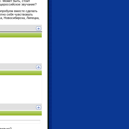
х. Может быть, стоит
бщероссийское звучание?
попробуем вместе сделать
ртно себя чувствовать
а, Новосибирска, Липецка,
авильно?