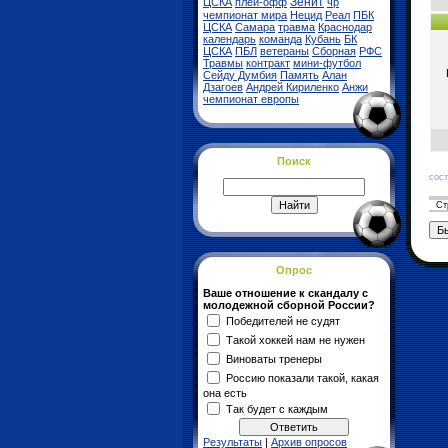
Зенит
ЦСКА
плей-офф
чр
чемпионат мира
Нецид
Реал
ПБК
ЦСКА
Самара
травма
Краснодар
календарь
команда
Кубань
БК
ЦСКА
ПБЛ
ветераны
Сборная
РФС
Травмы
контракт
мини-футбол
Сейду Думбия
Память
Алан
Дзагоев
Андрей Кириленко
Анжи
чемпионат европы
Поиск
Фо
сос
Ст
Опрос
Ваше отношение к скандалу с
молодежной сборной России?
Победителей не судят
Такой хоккей нам не нужен
Виноваты тренеры
Россию показали такой, какая
она есть
Так будет с каждым
Результаты
|
Архив опросов