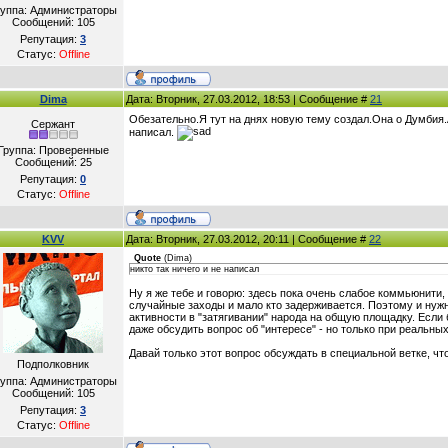
руппа: Администраторы
Сообщений:
105
Репутация:
3
Статус:
Offline
Dima
Дата: Вторник, 27.03.2012, 18:53 | Сообщение #
21
Обезательно.Я тут на днях новую тему создал.Она о Думбия.А
Сержант
написал.
Группа: Проверенные
Сообщений:
25
Репутация:
0
Статус:
Offline
KVV
Дата: Вторник, 27.03.2012, 20:11 | Сообщение #
22
Quote
(
Dima
)
никто так ничего и не написал
Ну я же тебе и говорю: здесь пока очень слабое коммьюнити, 
случайные заходы и мало кто задерживается. Поэтому и нуж
активности в "затягивании" народа на общую площадку. Если
даже обсудить вопрос об "интересе" - но только при реальных
Давай только этот вопрос обсуждать в специальной ветке, ч
Подполковник
руппа: Администраторы
Сообщений:
105
Репутация:
3
Статус:
Offline