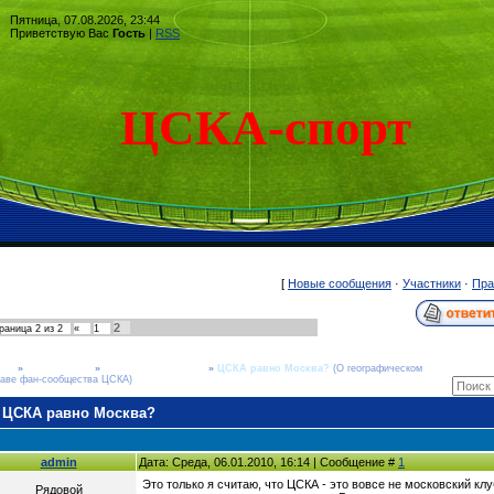
Пятница, 07.08.2026, 23:44
Приветствую Вас
Гость
|
RSS
ЦСКА-спорт
[
Новые сообщения
·
Участники
·
Пра
2
раница
2
из
2
«
1
рум
»
Общие темы
»
Свободная трибуна
»
ЦСКА равно Москва?
(О географическом
таве фан-сообщества ЦСКА)
ЦСКА равно Москва?
admin
Дата: Среда, 06.01.2010, 16:14 | Сообщение #
1
Это только я считаю, что ЦСКА - это вовсе не московский клу
Рядовой