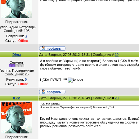
Подполковник
руппа: Администраторы
Сообщений:
105
Репутация:
3
Статус:
Offline
Dima
Дата: Вторник, 27.03.2012, 18:31 | Сообщение #
19
А я вообще из Украини(но не патриот!).Болею за ЦСКА.В мо'
Сержант
футболом интересуютса не все,но я знаю в лицо пару людей,
слова обажают етот клуб.
Группа: Проверенные
Сообщений:
25
Репутация:
0
ЦСКА-РУЛИТ!!!!!!
Статус:
Offline
KVV
Дата: Вторник, 27.03.2012, 18:49 | Сообщение #
20
Quote
(
Dima
)
А я вообще из Украини(но не патриот!).Болею за ЦСКА
Круто! Нам здесь очень не хватает активных фанатов. Влива
площадку: мутить новые интересные обсуждения на форуме, 
разных регионов, развивать сайт и т.п.
Подполковник