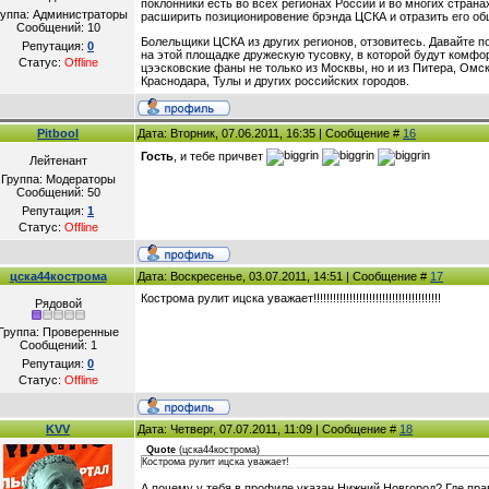
поклонники есть во всех регионах России и во многих страна
руппа: Администраторы
расширить позиционировение брэнда ЦСКА и отразить его о
Сообщений:
10
Болельщики ЦСКА из других регионов, отзовитесь. Давайте 
Репутация:
0
на этой площадке дружескую тусовку, в которой будут комфо
Статус:
Offline
цээсковские фаны не только из Москвы, но и из Питера, Омск
Краснодара, Тулы и других российских городов.
Pitbool
Дата: Вторник, 07.06.2011, 16:35 | Сообщение #
16
Гость
, и тебе причвет
Лейтенант
Группа: Модераторы
Сообщений:
50
Репутация:
1
Статус:
Offline
цска44кострома
Дата: Воскресенье, 03.07.2011, 14:51 | Сообщение #
17
Кострома рулит ицска уважает!!!!!!!!!!!!!!!!!!!!!!!!!!!!!!!!!!!!!!!
Рядовой
Группа: Проверенные
Сообщений:
1
Репутация:
0
Статус:
Offline
KVV
Дата: Четверг, 07.07.2011, 11:09 | Сообщение #
18
Quote
(
цска44кострома
)
Кострома рулит ицска уважает!
А почему у тебя в профиле указан Нижний Новгород? Где пр