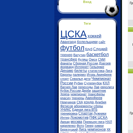
Вход
Г
Теги
ЦСКА
хоккей
Авангард
болельщики
сайт
футбол
Слуцкий
Клуб
баскетбол
тренер
Ватутин
трансфер
Куляш
Омск
СМИ
фанаты
Сборная России
Дзагоев
форвард
Интернет
Гильерме
Динамо
билеты
статистика
Лига
Европы
палермо
Игорь Акинфеев
Чемпионат
спорт
Севилья
дети
России
КХЛ
Рубин
Суперкубок
Вагнер Лав
переходы
Лав
евролига
Кубок России
Дерби
защитник
Хряпа
чемпионат
трансферы
Акинфеев
красич
тренеры
хонда
Немчинов
СКА
Думбия
Фетисов
абонементы
сборы
УНИКС
Единая лига ВТБ
Спартак
Г
тренировка
Лужники
Локомотив
ПФК ЦСКА
Интер
москва
Амкар
Премьер-лига
НХЛ
кириленко
Фото
Гинер
химки
Лига чемпионов
Березуцкий
ХК