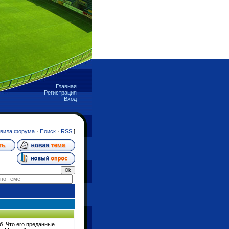
Главная
Регистрация
Вход
вила форума
·
Поиск
·
RSS
]
б. Что его преданные