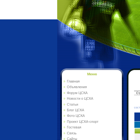
Меню
Главная
Объявления
Форум ЦСКА
Ст
Новости о ЦСКА
Статьи
Фо
сос
Блог ЦСКА
Фото ЦСКА
Проект ЦСКА-спорт
Гостевая
Связь
Сайты