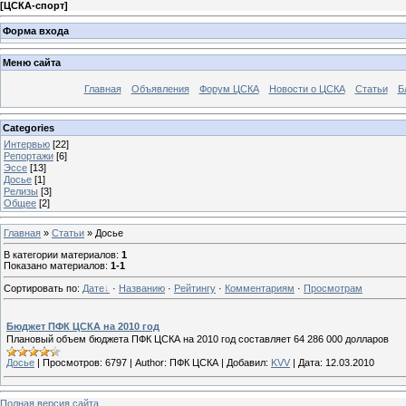
[
ЦСКА-спорт
]
Форма входа
Меню сайта
Главная
Объявления
Форум ЦСКА
Новости о ЦСКА
Статьи
Б
Categories
Интервью
[22]
Репортажи
[6]
Эссе
[13]
Досье
[1]
Релизы
[3]
Общее
[2]
Главная
»
Статьи
» Досье
В категории материалов
:
1
Показано материалов
:
1-1
Сортировать по
:
Дате
·
Названию
·
Рейтингу
·
Комментариям
·
Просмотрам
Бюджет ПФК ЦСКА на 2010 год
Плановый объем бюджета ПФК ЦСКА на 2010 год составляет 64 286 000 долларов
Досье
|
Просмотров:
6797
|
Author:
ПФК ЦСКА
|
Добавил:
KVV
|
Дата:
12.03.2010
Полная версия сайта