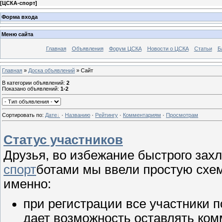
[
ЦСКА-спорт
]
Форма входа
Меню сайта
Главная
Объявления
Форум ЦСКА
Новости о ЦСКА
Статьи
Б
Главная
»
Доска объявлений
» Сайт
В категории объявлений
:
2
Показано объявлений
:
1-2
Сортировать по
:
Дате
·
Названию
·
Рейтингу
·
Комментариям
·
Просмотрам
Статус участников
Друзья, во избежание быстрого за
спорт
ботами мы ввели простую схем
именно:
при регистрации все участники п
дает возможность оставлять ком