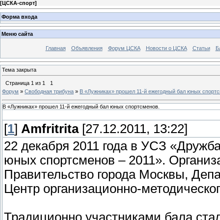
[
ЦСКА-спорт
]
Форма входа
Меню сайта
Главная
Объявления
Форум ЦСКА
Новости о ЦСКА
Статьи
Б
Тема закрыта
Страница
1
из
1
1
Форум
»
Свободная трибуна
»
В «Лужниках» прошел 11-й ежегодный бал юных спортс
В «Лужниках» прошел 11-й ежегодный бал юных спортсменов.
[
1
]
Amfritrita
[27.12.2011, 13:22]
22 декабря 2011 года в УСЗ «Дружб
юных спортсменов – 2011». Органи
Правительство города Москвы, Депа
Центр организационно-методическог
Традиционно участниками бала ста