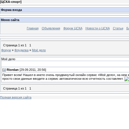
[
ЦСКА-спорт
]
Форма входа
Меню сайта
Главная
Объявления
Форум ЦСКА
Новости о ЦСКА
Статьи
Б
Страница
1
из
1
1
Форум
»
Флудилка
»
Моё дело
Моё дело
[
1
]
Riordan
[29.09.2011, 20:56]
Привет всем! Нашел в инете очень продвинутый онлайн сервис «Моё дело», на нем м
просто свои данные вводите а сервис автоматически всю отчетность составляет.
Страница
1
из
1
1
Полная версия сайта