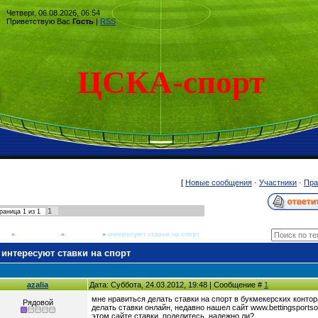
Четверг, 06.08.2026, 06:54
Приветствую Вас
Гость
|
RSS
ЦСКА-спорт
[
Новые сообщения
·
Участники
·
Пра
1
раница
1
из
1
рум
»
Общие темы
»
Флудилка
»
интересуют ставки на спорт
интересуют ставки на спорт
azalia
Дата: Суббота, 24.03.2012, 19:48 | Сообщение #
1
мне нравиться делать ставки на спорт в букмекерских конто
Рядовой
делать ставки онлайн, недавно нашел сайт www.bettingsportso
этом сайте ставки, поделитесь, надежно ли?