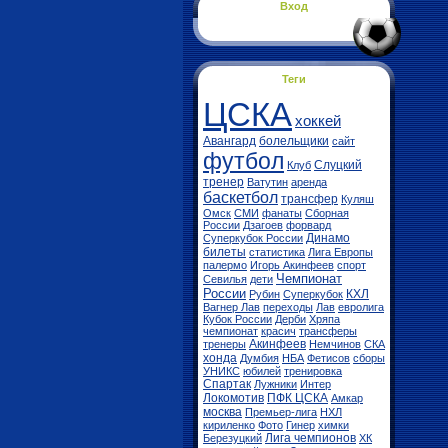
Вход
Теги
ЦСКА
хоккей
Авангард
болельщики
сайт
футбол
Слуцкий
Клуб
тренер
Ватутин
аренда
баскетбол
трансфер
Куляш
Омск
СМИ
фанаты
Сборная
России
Дзагоев
форвард
Динамо
Суперкубок России
билеты
статистика
Лига Европы
палермо
Игорь Акинфеев
спорт
Чемпионат
Севилья
дети
России
КХЛ
Рубин
Суперкубок
Вагнер Лав
переходы
Лав
евролига
Кубок России
Дерби
Хряпа
чемпионат
красич
трансферы
Акинфеев
тренеры
Немчинов
СКА
хонда
Думбия
НБА
Фетисов
сборы
УНИКС
юбилей
тренировка
Спартак
Лужники
Интер
Локомотив
ПФК ЦСКА
Амкар
москва
Премьер-лига
НХЛ
кириленко
Фото
Гинер
химки
Лига чемпионов
Березуцкий
ХК