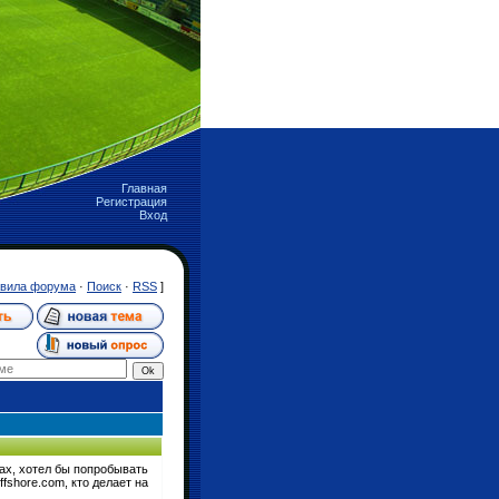
Главная
Регистрация
Вход
вила форума
·
Поиск
·
RSS
]
рах, хотел бы попробывать
ffshore.com, кто делает на