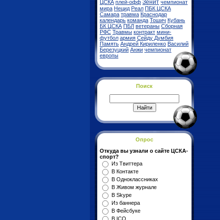
Зенит
ЦСКА
плей-офф
чемпионат
мира
Нецид
Реал
ПБК ЦСКА
Самара
травма
Краснодар
календарь
команда
Тошич
Кубань
БК ЦСКА
ПБЛ
ветераны
Сборная
РФС
Травмы
контракт
мини-
футбол
армия
Сейду Думбия
Память
Андрей Кириленко
Василий
Березуцкий
Анжи
чемпионат
европы
Поиск
Опрос
Откуда вы узнали о сайте ЦСКА-
спорт?
Из Твиттера
В Контакте
В Одноклассниках
В Живом журнале
В Skype
Из баннера
В Фейсбуке
В ICQ