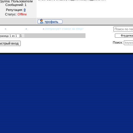
Группа: Пользователи
Сообщений:
1
Репутация:
0
Статус:
Offline
рум
»
Общие темы
»
Флудилка
»
интересуют ставки на спорт
1
раница
1
из
1
Поиск: