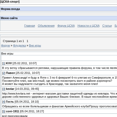
[
ЦСКА-спорт
]
Форма входа
Меню сайта
Главная
Объявления
Форум ЦСКА
Новости о ЦСКА
Статьи
Б
Страница
1
из
1
1
Форум
»
Флудилка
»
Вне игры
Вне игры
[
1
]
KVV
[25.02.2011, 10:07]
В эту ветку сбрасываются реплики, нарушающие правила форума, в том числе яв
[
2
]
Павел
[25.02.2011, 10:07]
Привет Александр! я буду в Ялте с 3 по 6 февраля! 6-го улетаю из Симферополя, в 15
Посоветуйте плиз, как местный, где можно посмотреть матч в районе аэропорта?
А может вы надумаете съездить в Краснодар, так захватите меня плиз!
[
3
]
kevlar
[14.03.2011, 09:45]
http://www.kevlara.net - интернет магазин доставки защитной одежды из кевлара. Чт
дороже собственного здоровья и здоровья Ваших близких. В наше неспокойное врем
[
4
]
Гость
[05.04.2011, 18:10]
Обращаюсь ко всем болельщикам и фанатам Армейского клуба!Прошу проголосовать
[
5
]
coni-1911
[05.04.2011, 18:27]
всё проголосовали