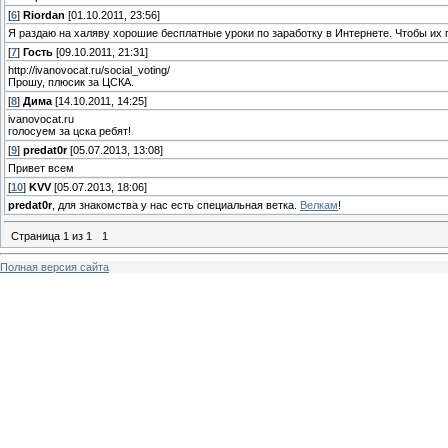
[
6
]
Riordan
[01.10.2011, 23:56]
Я раздаю на халяву хорошие бесплатные уроки по заработку в Интернете. Чтобы их пол
[
7
]
Гость
[09.10.2011, 21:31]
http://ivanovocat.ru/social_voting/
Прошу, плюсик за ЦСКА.
[
8
]
Дима
[14.10.2011, 14:25]
ivanovocat.ru
голосуем за цска ребят!
[
9
]
predat0r
[05.07.2013, 13:08]
Привет всем
[
10
]
KVV
[05.07.2013, 18:06]
predat0r
, для знакомства у нас есть специальная ветка.
Велкам
!
Страница
1
из
1
1
Полная версия сайта