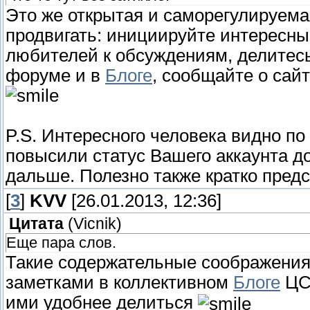
Это же открытая и саморегулируема
продвигать: инициируйте интересны
любителей к обсуждениям, делитес
форуме и в
Блоге
, сообщайте о сай
P.S. Интересного человека видно п
повысили статус Вашего аккаунта до
дальше. Полезно также кратко предс
[
3
]
KVV
[26.01.2013, 12:36]
Цитата
(
Vicnik
)
Еще пара слов.
Такие содержательные соображени
заметками в коллективном
Блоге
ЦСК
ими удобнее делиться