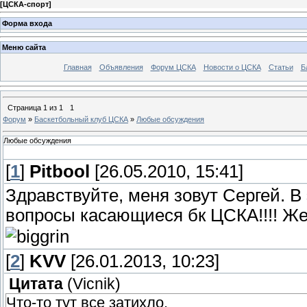
[
ЦСКА-спорт
]
Форма входа
Меню сайта
Главная
Объявления
Форум ЦСКА
Новости о ЦСКА
Статьи
Б
Страница
1
из
1
1
Форум
»
Баскетбольный клуб ЦСКА
»
Любые обсуждения
Любые обсуждения
[
1
]
Pitbool
[26.05.2010, 15:41]
Здравствуйте, меня зовут Сергей. 
вопросы касающиеся бк ЦСКА!!!! Же
[
2
]
KVV
[26.01.2013, 10:23]
Цитата
(
Vicnik
)
Что-то тут все затихло.