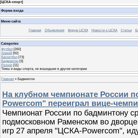
[
ЦСКА-спорт
]
Форма входа
Меню сайта
Главная
Объявления
Форум ЦСКА
Новости о ЦСКА
Статьи
Б
Categories
Футбол
[260]
Хоккей
[92]
Баскетбол
[73]
Бадминтон
[3]
Разное
[11]
Темы и виды спорта, не вошедшие в другие категории
Главная
»
Бадминтон
На клубном чемпионате России п
Powercom" переиграл вице-чемп
Чемпионат России по бадминтону ср
подмосковном Раменском во дворце 
игр 27 апреля "ЦСКА-Powercom", ид