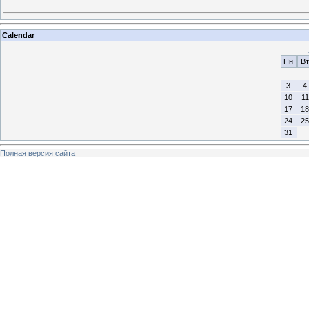
Calendar
Пн
Вт
3
4
10
11
17
18
24
25
31
Полная версия сайта