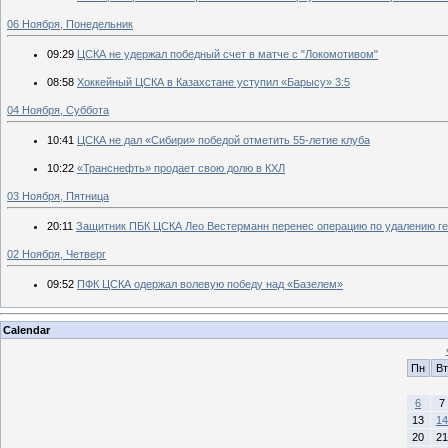
06 Ноября, Понедельник
09:29
ЦСКА не удержал победный счет в матче с "Локомотивом"
08:58
Хоккейный ЦСКА в Казахстане уступил «Барысу» 3:5
04 Ноября, Суббота
10:41
ЦСКА не дал «Сибири» победой отметить 55-летие клуба
10:22
«Транснефть» продает свою долю в КХЛ
03 Ноября, Пятница
20:11
Защитник ПБК ЦСКА Лео Вестерманн перенес операцию по удалению г
02 Ноября, Четверг
09:52
ПФК ЦСКА одержал волевую победу над «Базелем»
Calendar
Пн
Вт
6
7
13
14
20
21