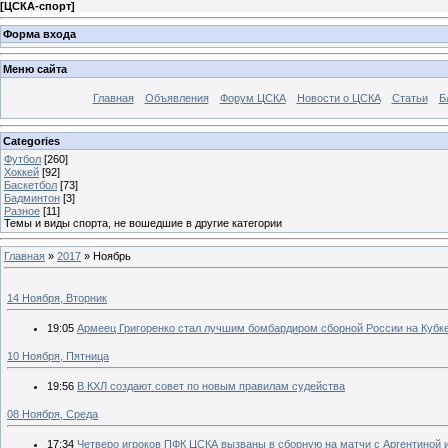
[
ЦСКА-спорт
]
Форма входа
Меню сайта
Главная
Объявления
Форум ЦСКА
Новости о ЦСКА
Статьи
Б
Categories
Футбол
[260]
Хоккей
[92]
Баскетбол
[73]
Бадминтон
[3]
Разное
[11]
Темы и виды спорта, не вошедшие в другие категории
Главная
»
2017
»
Ноябрь
14 Ноября, Вторник
19:05
Армеец Григоренко стал лучшим бомбардиром сборной России на Кубк
10 Ноября, Пятница
19:56
В КХЛ создают совет по новым правилам судейства
08 Ноября, Среда
17:34
Четверо игроков ПФК ЦСКА вызваны в сборную на матчи с Аргентиной 