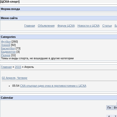
[
ЦСКА-спорт
]
Форма входа
Меню сайта
Главная
Объявления
Форум ЦСКА
Новости о ЦСКА
Статьи
Б
Categories
Футбол
[260]
Хоккей
[92]
Баскетбол
[73]
Бадминтон
[3]
Разное
[11]
Темы и виды спорта, не вошедшие в другие категории
Главная
»
2015
»
Апрель
02 Апреля, Четверг
05:54
СКА отыграл одно очко в противостоянии с ЦСКА
Calendar
Пн
Вт
6
7