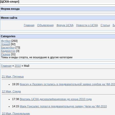
[
ЦСКА-спорт
]
Форма входа
Меню сайта
Главная
Объявления
Форум ЦСКА
Новости о ЦСКА
Статьи
Б
Categories
Футбол
[260]
Хоккей
[92]
Баскетбол
[73]
Бадминтон
[3]
Разное
[11]
Темы и виды спорта, не вошедшие в другие категории
Главная
»
2010
»
Май
21 Мая, Пятница
19:20
Красич и Лазович остались в предварительной заявке сербов на ЧМ-20
12 Мая, Среда
17:38
Вратарь ЦСКА дисквалифицирован до конца 2010 года
14:15
Марк Гонсалес попал в предварительную заявку Чили на ЧМ-2010
10 Мая, Понедельник