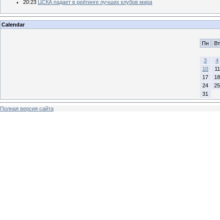
20:23
ЦСКА падает в рейтинге лучших клубов мира
Calendar
Пн
Вт
3
4
10
11
17
18
24
25
31
Полная версия сайта