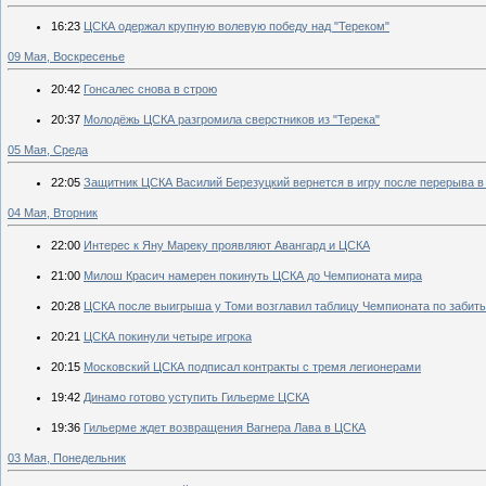
16:23
ЦСКА одержал крупную волевую победу над "Тереком"
09 Мая, Воскресенье
20:42
Гонсалес снова в строю
20:37
Молодёжь ЦСКА разгромила сверстников из "Терека"
05 Мая, Среда
22:05
Защитник ЦСКА Василий Березуцкий вернется в игру после перерыва в
04 Мая, Вторник
22:00
Интерес к Яну Мареку проявляют Авангард и ЦСКА
21:00
Милош Красич намерен покинуть ЦСКА до Чемпионата мира
20:28
ЦСКА после выигрыша у Томи возглавил таблицу Чемпионата по забит
20:21
ЦСКА покинули четыре игрока
20:15
Московский ЦСКА подписал контракты с тремя легионерами
19:42
Динамо готово уступить Гильерме ЦСКА
19:36
Гильерме ждет возвращения Вагнера Лава в ЦСКА
03 Мая, Понедельник