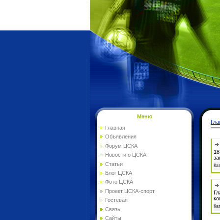
Меню
Гла
Главная
Объявления
Форум ЦСКА
18
Новости о ЦСКА
за
Статьи
Ка
Блог ЦСКА
Фото ЦСКА
Проект ЦСКА-спорт
Гл
ко
Гостевая
Ка
Связь
Сайты