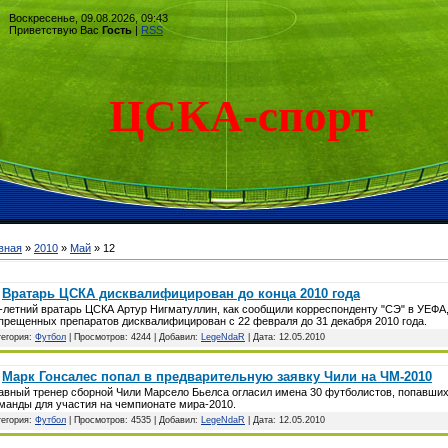
Воскресенье, 09.08.2026, 09:43
Приветствую Вас
Гость
|
RSS
ЦСКА-спорт
вная
»
2010
»
Май
»
12
Вратарь ЦСКА дисквалифицирован до конца 2010 года
-летний вратарь ЦСКА Артур Нигматуллин, как сообщили корреспонденту "СЭ" в УЕФА
прещенных препаратов дисквалифицирован с 22 февраля до 31 декабря 2010 года.
тегория:
Футбол
| Просмотров: 4244 | Добавил:
LegeNdaR
| Дата:
12.05.2010
Марк Гонсалес попал в предварительную заявку Чили на ЧМ-2010
авный тренер сборной Чили Марсело Бьелса огласил имена 30 футболистов, попавших
манды для участия на чемпионате мира-2010.
тегория:
Футбол
| Просмотров: 4535 | Добавил:
LegeNdaR
| Дата:
12.05.2010