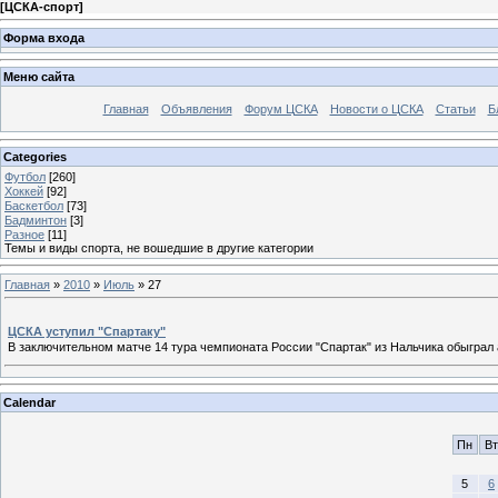
[
ЦСКА-спорт
]
Форма входа
Меню сайта
Главная
Объявления
Форум ЦСКА
Новости о ЦСКА
Статьи
Б
Categories
Футбол
[260]
Хоккей
[92]
Баскетбол
[73]
Бадминтон
[3]
Разное
[11]
Темы и виды спорта, не вошедшие в другие категории
Главная
»
2010
»
Июль
»
27
ЦСКА уступил "Спартаку"
В заключительном матче 14 тура чемпионата России "Спартак" из Нальчика обыграл 
Calendar
Пн
Вт
5
6