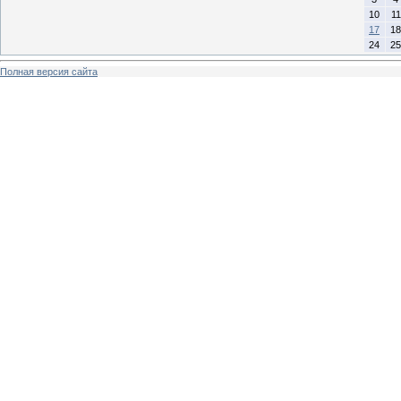
10
11
17
18
24
25
Полная версия сайта