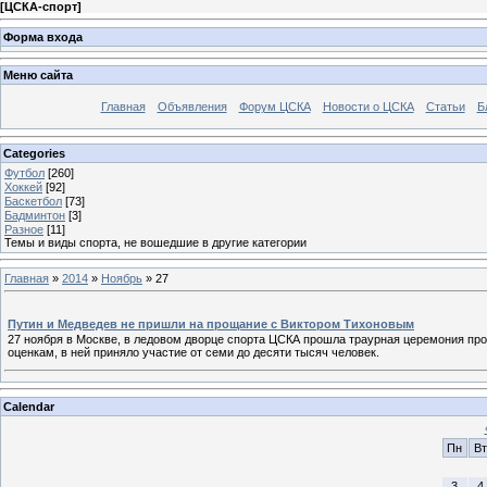
[
ЦСКА-спорт
]
Форма входа
Меню сайта
Главная
Объявления
Форум ЦСКА
Новости о ЦСКА
Статьи
Б
Categories
Футбол
[260]
Хоккей
[92]
Баскетбол
[73]
Бадминтон
[3]
Разное
[11]
Темы и виды спорта, не вошедшие в другие категории
Главная
»
2014
»
Ноябрь
»
27
Путин и Медведев не пришли на прощание с Виктором Тихоновым
27 ноября в Москве, в ледовом дворце спорта ЦСКА прошла траурная церемония п
оценкам, в ней приняло участие от семи до десяти тысяч человек.
Calendar
Пн
Вт
3
4